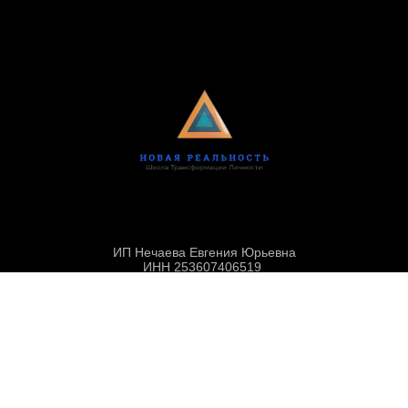
ИП Нечаева Евгения Юрьевна
ИНН 253607406519
ОГРИП 311253629800081
г. Владивосток
info@nechaevaevgeniya.ru