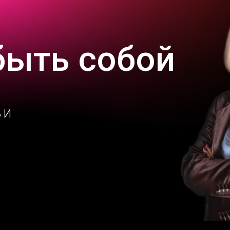
быть собой
 И