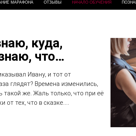
АНИЕ МАРАФОНА
ОТЗЫВЫ
НАЧАЛО ОБУЧЕНИЯ
ПОЗНА
знаю, куда,
 знаю, что…
иказывал Ивану, и тот от
лаза глядят? Времена изменились,
ь такой же. Жаль только, что при её
от тех, что в сказке....