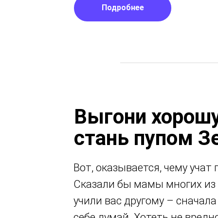
Подробнее
Выгони хорошу
Подробнее
стань пупом З
Вот, оказывается, чему учат 
Сказали бы мамы многих из 
учили вас другому – сначала
себе думай. Хотеть не вредн