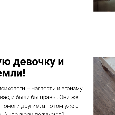
ю девочку и
емли!
психологи – наглости и эгоизму!
вас, и были бы правы. Они же
 помоги другим, а потом уже о
о. А что люди подумают?