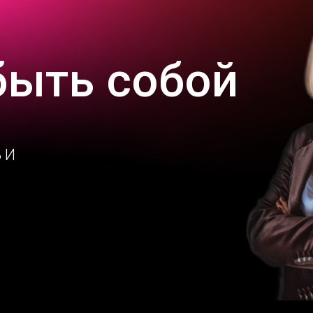
быть собой
 И