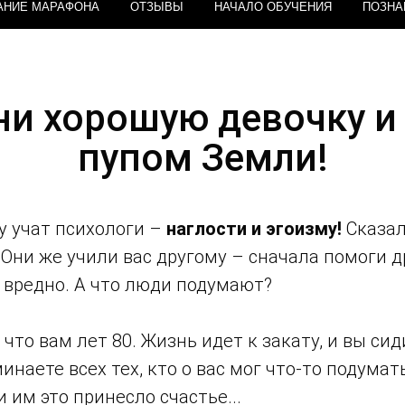
АНИЕ МАРАФОНА
ОТЗЫВЫ
НАЧАЛО ОБУЧЕНИЯ
ПОЗНА
и хорошую девочку и
пупом Земли!
му учат психологи –
наглости и эгоизму!
Сказал
 Они же учили вас другому – сначала помоги д
е вредно. А что люди подумают?
 что вам лет 80. Жизнь идет к закату, и вы сид
инаете всех тех, кто о вас мог что-то подумат
 им это принесло счастье...