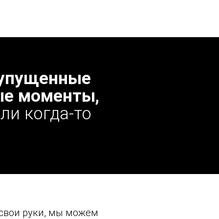
а упущенные
ые моменты,
ли когда-то
 свои руки, мы можем